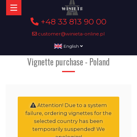
+48 33 813 90 00
customer@winieta-online.pl
English
Vignette purchase - Poland
Attention! Due to a system
failure, ordering vignettes for the
selected country has been
temporarily suspended! We
apologize!