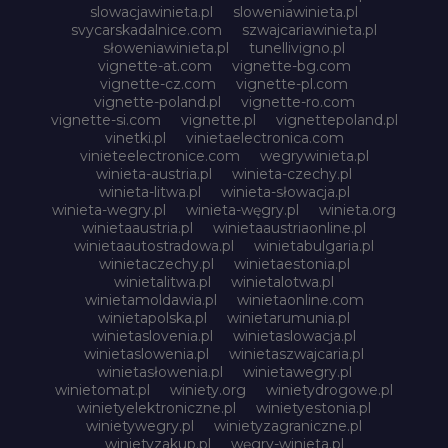
slowacjawinieta.pl
sloweniawinieta.pl
svycarskadalnice.com
szwajcariawinieta.pl
słoweniawinieta.pl
tunellivigno.pl
vignette-at.com
vignette-bg.com
vignette-cz.com
vignette-pl.com
vignette-poland.pl
vignette-ro.com
vignette-si.com
vignette.pl
vignettepoland.pl
vinetki.pl
vinietaelectronica.com
vinieteelectronice.com
wegrywinieta.pl
winieta-austria.pl
winieta-czechy.pl
winieta-litwa.pl
winieta-słowacja.pl
winieta-wegry.pl
winieta-węgry.pl
winieta.org
winietaaustria.pl
winietaaustriaonline.pl
winietaautostradowa.pl
winietabulgaria.pl
winietaczechy.pl
winietaestonia.pl
winietalitwa.pl
winietalotwa.pl
winietamoldawia.pl
winietaonline.com
winietapolska.pl
winietarumunia.pl
winietaslovenia.pl
winietaslowacja.pl
winietaslowenia.pl
winietaszwajcaria.pl
winietasłowenia.pl
winietawegry.pl
winietomat.pl
winiety.org
winietydrogowe.pl
winietyelektroniczne.pl
winietyestonia.pl
winietywegry.pl
winietyzagraniczne.pl
winietyzakup.pl
węgry-winieta.pl