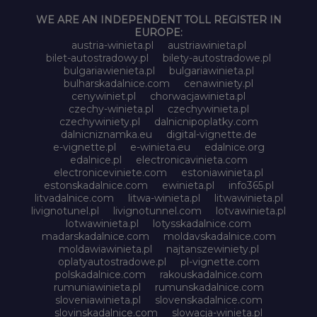
WE ARE AN INDEPENDENT TOLL REGISTER IN
EUROPE:
austria-winieta.pl
austriawinieta.pl
bilet-autostradowy.pl
bilety-autostradowe.pl
bulgariawienieta.pl
bulgariawinieta.pl
bulharskadalnice.com
cenawiniety.pl
cenywiniet.pl
chorwacjawinieta.pl
czechy-winieta.pl
czechywinieta.pl
czechywiniety.pl
dalnicnipoplatky.com
dalnicniznamka.eu
digital-vignette.de
e-vignette.pl
e-winieta.eu
edalnice.org
edalnice.pl
electronicavinieta.com
electroniceviniete.com
estoniawinieta.pl
estonskadalnice.com
ewinieta.pl
info365.pl
litvadalnice.com
litwa-winieta.pl
litwawinieta.pl
livignotunel.pl
livignotunnel.com
lotvawinieta.pl
lotwawinieta.pl
lotysskadalnice.com
madarskadalnice.com
moldavskadalnice.com
moldawiawinieta.pl
najtanszewiniety.pl
oplatyautostradowe.pl
pl-vignette.com
polskadalnice.com
rakouskadalnice.com
rumuniawinieta.pl
rumunskadalnice.com
sloveniawinieta.pl
slovenskadalnice.com
slovinskadalnice.com
slowacja-winieta.pl