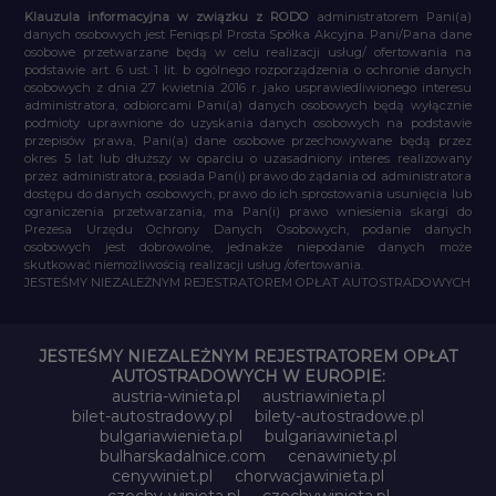
Klauzula informacyjna w związku z RODO
administratorem Pani(a)
danych osobowych jest Feniqs.pl Prosta Spółka Akcyjna. Pani/Pana dane
osobowe przetwarzane będą w celu realizacji usług/ ofertowania na
podstawie art. 6 ust. 1 lit. b ogólnego rozporządzenia o ochronie danych
osobowych z dnia 27 kwietnia 2016 r. jako usprawiedliwionego interesu
administratora, odbiorcami Pani(a) danych osobowych będą wyłącznie
podmioty uprawnione do uzyskania danych osobowych na podstawie
przepisów prawa, Pani(a) dane osobowe przechowywane będą przez
okres 5 lat lub dłuższy w oparciu o uzasadniony interes realizowany
przez administratora, posiada Pan(i) prawo do żądania od administratora
dostępu do danych osobowych, prawo do ich sprostowania usunięcia lub
ograniczenia przetwarzania, ma Pan(i) prawo wniesienia skargi do
Prezesa Urzędu Ochrony Danych Osobowych, podanie danych
osobowych jest dobrowolne, jednakże niepodanie danych może
skutkować niemożliwością realizacji usług /ofertowania.
JESTEŚMY NIEZALEŻNYM REJESTRATOREM OPŁAT AUTOSTRADOWYCH
JESTEŚMY NIEZALEŻNYM REJESTRATOREM OPŁAT
AUTOSTRADOWYCH W EUROPIE:
austria-winieta.pl
austriawinieta.pl
bilet-autostradowy.pl
bilety-autostradowe.pl
bulgariawienieta.pl
bulgariawinieta.pl
bulharskadalnice.com
cenawiniety.pl
cenywiniet.pl
chorwacjawinieta.pl
czechy-winieta.pl
czechywinieta.pl