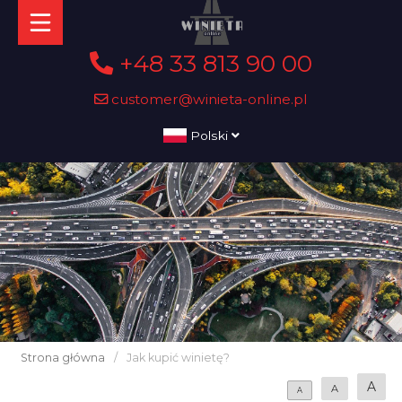
+48 33 813 90 00
customer@winieta-online.pl
Polski
Strona główna
/
Jak kupić winietę?
A
A
A