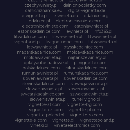
czechywiniety.pl
dalnicnipoplatky.com
dalnicniznamka.eu
digital-vignette.de
e-vignette.pl
e-winieta.eu
edalnice.org
edalnice.pl
electronicavinieta.com
electroniceviniete.com
estoniawinieta.pl
estonskadalnice.com
ewinieta.pl
info365.pl
litvadalnice.com
litwa-winieta.pl
litwawinieta.pl
livignotunel.pl
livignotunnel.com
lotvawinieta.pl
lotwawinieta.pl
lotysskadalnice.com
madarskadalnice.com
moldavskadalnice.com
moldawiawinieta.pl
najtanszewiniety.pl
oplatyautostradowe.pl
pl-vignette.com
polskadalnice.com
rakouskadalnice.com
rumuniawinieta.pl
rumunskadalnice.com
sloveniawinieta.pl
slovenskadalnice.com
slovinskadalnice.com
slowacja-winieta.pl
slowacjawinieta.pl
sloweniawinieta.pl
svycarskadalnice.com
szwajcariawinieta.pl
słoweniawinieta.pl
tunellivigno.pl
vignette-at.com
vignette-bg.com
vignette-cz.com
vignette-pl.com
vignette-poland.pl
vignette-ro.com
vignette-si.com
vignette.pl
vignettepoland.pl
vinetki.pl
vinietaelectronica.com