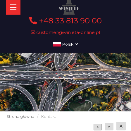
+48 33 813 90 00
customer@winieta-online.pl
Polski
Strona główna
/
Kontakt
A
A
A