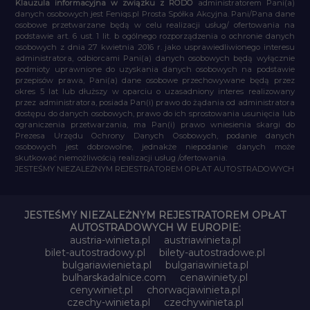
Klauzula informacyjna w związku z RODO
administratorem Pani(a)
danych osobowych jest Feniqs.pl Prosta Spółka Akcyjna. Pani/Pana dane
osobowe przetwarzane będą w celu realizacji usług/ ofertowania na
podstawie art. 6 ust. 1 lit. b ogólnego rozporządzenia o ochronie danych
osobowych z dnia 27 kwietnia 2016 r. jako usprawiedliwionego interesu
administratora, odbiorcami Pani(a) danych osobowych będą wyłącznie
podmioty uprawnione do uzyskania danych osobowych na podstawie
przepisów prawa, Pani(a) dane osobowe przechowywane będą przez
okres 5 lat lub dłuższy w oparciu o uzasadniony interes realizowany
przez administratora, posiada Pan(i) prawo do żądania od administratora
dostępu do danych osobowych, prawo do ich sprostowania usunięcia lub
ograniczenia przetwarzania, ma Pan(i) prawo wniesienia skargi do
Prezesa Urzędu Ochrony Danych Osobowych, podanie danych
osobowych jest dobrowolne, jednakże niepodanie danych może
skutkować niemożliwością realizacji usług /ofertowania.
JESTEŚMY NIEZALEŻNYM REJESTRATOREM OPŁAT AUTOSTRADOWYCH
JESTEŚMY NIEZALEŻNYM REJESTRATOREM OPŁAT
AUTOSTRADOWYCH W EUROPIE:
austria-winieta.pl
austriawinieta.pl
bilet-autostradowy.pl
bilety-autostradowe.pl
bulgariawienieta.pl
bulgariawinieta.pl
bulharskadalnice.com
cenawiniety.pl
cenywiniet.pl
chorwacjawinieta.pl
czechy-winieta.pl
czechywinieta.pl