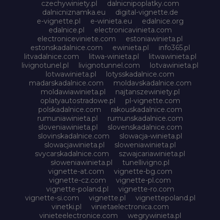
czechywiniety.pl
dalnicnipoplatky.com
dalnicniznamka.eu
digital-vignette.de
e-vignette.pl
e-winieta.eu
edalnice.org
edalnice.pl
electronicavinieta.com
electroniceviniete.com
estoniawinieta.pl
estonskadalnice.com
ewinieta.pl
info365.pl
litvadalnice.com
litwa-winieta.pl
litwawinieta.pl
livignotunel.pl
livignotunnel.com
lotvawinieta.pl
lotwawinieta.pl
lotysskadalnice.com
madarskadalnice.com
moldavskadalnice.com
moldawiawinieta.pl
najtanszewiniety.pl
oplatyautostradowe.pl
pl-vignette.com
polskadalnice.com
rakouskadalnice.com
rumuniawinieta.pl
rumunskadalnice.com
sloveniawinieta.pl
slovenskadalnice.com
slovinskadalnice.com
slowacja-winieta.pl
slowacjawinieta.pl
sloweniawinieta.pl
svycarskadalnice.com
szwajcariawinieta.pl
słoweniawinieta.pl
tunellivigno.pl
vignette-at.com
vignette-bg.com
vignette-cz.com
vignette-pl.com
vignette-poland.pl
vignette-ro.com
vignette-si.com
vignette.pl
vignettepoland.pl
vinetki.pl
vinietaelectronica.com
vinieteelectronice.com
wegrywinieta.pl