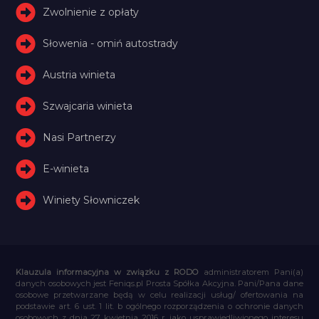
Zwolnienie z opłaty
Słowenia - omiń autostrady
Austria winieta
Szwajcaria winieta
Nasi Partnerzy
E-winieta
Winiety Słowniczek
Klauzula informacyjna w związku z RODO
administratorem Pani(a)
danych osobowych jest Feniqs.pl Prosta Spółka Akcyjna. Pani/Pana dane
osobowe przetwarzane będą w celu realizacji usług/ ofertowania na
podstawie art. 6 ust. 1 lit. b ogólnego rozporządzenia o ochronie danych
osobowych z dnia 27 kwietnia 2016 r. jako usprawiedliwionego interesu