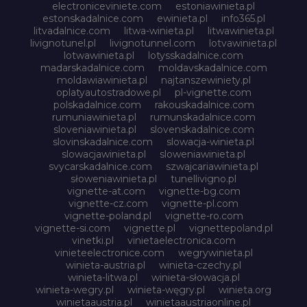
electroniceviniete.com
estoniawinieta.pl
estonskadalnice.com
ewinieta.pl
info365.pl
litvadalnice.com
litwa-winieta.pl
litwawinieta.pl
livignotunel.pl
livignotunnel.com
lotvawinieta.pl
lotwawinieta.pl
lotysskadalnice.com
madarskadalnice.com
moldavskadalnice.com
moldawiawinieta.pl
najtanszewiniety.pl
oplatyautostradowe.pl
pl-vignette.com
polskadalnice.com
rakouskadalnice.com
rumuniawinieta.pl
rumunskadalnice.com
sloveniawinieta.pl
slovenskadalnice.com
slovinskadalnice.com
slowacja-winieta.pl
slowacjawinieta.pl
sloweniawinieta.pl
svycarskadalnice.com
szwajcariawinieta.pl
słoweniawinieta.pl
tunellivigno.pl
vignette-at.com
vignette-bg.com
vignette-cz.com
vignette-pl.com
vignette-poland.pl
vignette-ro.com
vignette-si.com
vignette.pl
vignettepoland.pl
vinetki.pl
vinietaelectronica.com
vinieteelectronice.com
wegrywinieta.pl
winieta-austria.pl
winieta-czechy.pl
winieta-litwa.pl
winieta-słowacja.pl
winieta-wegry.pl
winieta-węgry.pl
winieta.org
winietaaustria.pl
winietaaustriaonline.pl