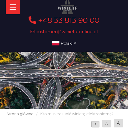
+48 33 813 90 00
customer@winieta-online.pl
Polski
Strona główna
/
Kto musi zakupić winietę elektroniczną?
A
A
A