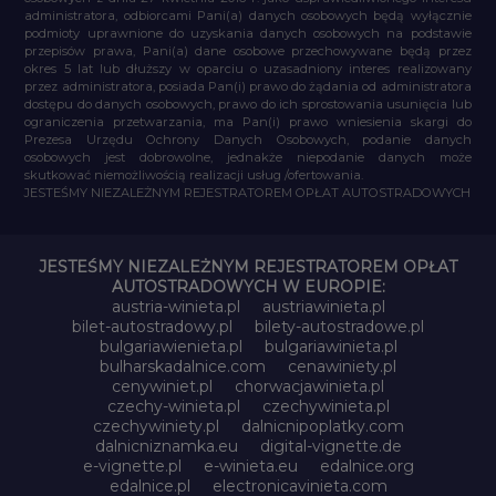
administratora, odbiorcami Pani(a) danych osobowych będą wyłącznie
podmioty uprawnione do uzyskania danych osobowych na podstawie
przepisów prawa, Pani(a) dane osobowe przechowywane będą przez
okres 5 lat lub dłuższy w oparciu o uzasadniony interes realizowany
przez administratora, posiada Pan(i) prawo do żądania od administratora
dostępu do danych osobowych, prawo do ich sprostowania usunięcia lub
ograniczenia przetwarzania, ma Pan(i) prawo wniesienia skargi do
Prezesa Urzędu Ochrony Danych Osobowych, podanie danych
osobowych jest dobrowolne, jednakże niepodanie danych może
skutkować niemożliwością realizacji usług /ofertowania.
JESTEŚMY NIEZALEŻNYM REJESTRATOREM OPŁAT AUTOSTRADOWYCH
JESTEŚMY NIEZALEŻNYM REJESTRATOREM OPŁAT
AUTOSTRADOWYCH W EUROPIE:
austria-winieta.pl
austriawinieta.pl
bilet-autostradowy.pl
bilety-autostradowe.pl
bulgariawienieta.pl
bulgariawinieta.pl
bulharskadalnice.com
cenawiniety.pl
cenywiniet.pl
chorwacjawinieta.pl
czechy-winieta.pl
czechywinieta.pl
czechywiniety.pl
dalnicnipoplatky.com
dalnicniznamka.eu
digital-vignette.de
e-vignette.pl
e-winieta.eu
edalnice.org
edalnice.pl
electronicavinieta.com