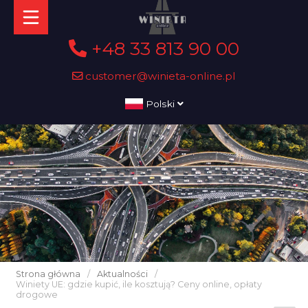
+48 33 813 90 00
customer@winieta-online.pl
Polski
Strona główna
/
Aktualności
/
Winiety UE: gdzie kupić, ile kosztują? Ceny online, opłaty
drogowe