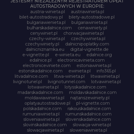
JESTEŚMY NIEZALEŻNYM REJESTRATOREM OPŁAT
AUTOSTRADOWYCH W EUROPIE:
austria-winieta.pl
austriawinieta.pl
bilet-autostradowy.pl
bilety-autostradowe.pl
bulgariawienieta.pl
bulgariawinieta.pl
bulharskadalnice.com
cenawiniety.pl
cenywiniet.pl
chorwacjawinieta.pl
czechy-winieta.pl
czechywinieta.pl
czechywiniety.pl
dalnicnipoplatky.com
dalnicniznamka.eu
digital-vignette.de
e-vignette.pl
e-winieta.eu
edalnice.org
edalnice.pl
electronicavinieta.com
electroniceviniete.com
estoniawinieta.pl
estonskadalnice.com
ewinieta.pl
info365.pl
litvadalnice.com
litwa-winieta.pl
litwawinieta.pl
livignotunel.pl
livignotunnel.com
lotvawinieta.pl
lotwawinieta.pl
lotysskadalnice.com
madarskadalnice.com
moldavskadalnice.com
moldawiawinieta.pl
najtanszewiniety.pl
oplatyautostradowe.pl
pl-vignette.com
polskadalnice.com
rakouskadalnice.com
rumuniawinieta.pl
rumunskadalnice.com
sloveniawinieta.pl
slovenskadalnice.com
slovinskadalnice.com
slowacja-winieta.pl
slowacjawinieta.pl
sloweniawinieta.pl