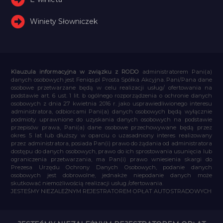
Winiety Słowniczek
Klauzula informacyjna w związku z RODO
administratorem Pani(a)
danych osobowych jest Feniqs.pl Prosta Spółka Akcyjna. Pani/Pana dane
osobowe przetwarzane będą w celu realizacji usług/ ofertowania na
podstawie art. 6 ust. 1 lit. b ogólnego rozporządzenia o ochronie danych
osobowych z dnia 27 kwietnia 2016 r. jako usprawiedliwionego interesu
administratora, odbiorcami Pani(a) danych osobowych będą wyłącznie
podmioty uprawnione do uzyskania danych osobowych na podstawie
przepisów prawa, Pani(a) dane osobowe przechowywane będą przez
okres 5 lat lub dłuższy w oparciu o uzasadniony interes realizowany
przez administratora, posiada Pan(i) prawo do żądania od administratora
dostępu do danych osobowych, prawo do ich sprostowania usunięcia lub
ograniczenia przetwarzania, ma Pan(i) prawo wniesienia skargi do
Prezesa Urzędu Ochrony Danych Osobowych, podanie danych
osobowych jest dobrowolne, jednakże niepodanie danych może
skutkować niemożliwością realizacji usług /ofertowania.
JESTEŚMY NIEZALEŻNYM REJESTRATOREM OPŁAT AUTOSTRADOWYCH