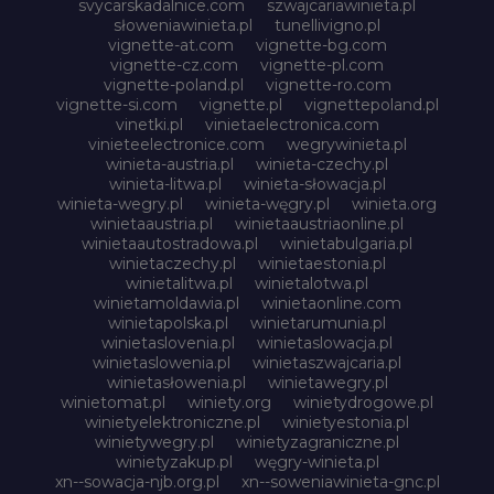
svycarskadalnice.com
szwajcariawinieta.pl
słoweniawinieta.pl
tunellivigno.pl
vignette-at.com
vignette-bg.com
vignette-cz.com
vignette-pl.com
vignette-poland.pl
vignette-ro.com
vignette-si.com
vignette.pl
vignettepoland.pl
vinetki.pl
vinietaelectronica.com
vinieteelectronice.com
wegrywinieta.pl
winieta-austria.pl
winieta-czechy.pl
winieta-litwa.pl
winieta-słowacja.pl
winieta-wegry.pl
winieta-węgry.pl
winieta.org
winietaaustria.pl
winietaaustriaonline.pl
winietaautostradowa.pl
winietabulgaria.pl
winietaczechy.pl
winietaestonia.pl
winietalitwa.pl
winietalotwa.pl
winietamoldawia.pl
winietaonline.com
winietapolska.pl
winietarumunia.pl
winietaslovenia.pl
winietaslowacja.pl
winietaslowenia.pl
winietaszwajcaria.pl
winietasłowenia.pl
winietawegry.pl
winietomat.pl
winiety.org
winietydrogowe.pl
winietyelektroniczne.pl
winietyestonia.pl
winietywegry.pl
winietyzagraniczne.pl
winietyzakup.pl
węgry-winieta.pl
xn--sowacja-njb.org.pl
xn--soweniawinieta-gnc.pl