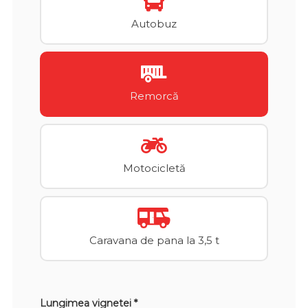
Autobuz
Remorcă
Motocicletă
Caravana de pana la 3,5 t
Lungimea vignetei *