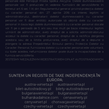
personale este Feniqs.pl Prosta Spółka Akcyjna. Datele dumneavoastră
personale vor fi prelucrate în vederea furnizării de servicii/oferte în
temeiul art. 6 sec. 1 lit. din Regulamentul general privind protecția datelor
cu caracter personal din 27 aprilie 2016 ca interes legitim al
administratorului, destinatarii datelor dumneavoastră cu caracter
personal vor fi doar entități autorizate să obțină date cu caracter
personal în baza legii, datele dumneavoastră cu caracter personal stocate
vor fi pe o perioadă de 5 ani sau mai mult pe baza interesului legitim
urmărit de administrator, aveți dreptul de a solicita administratorului
accesul la datele cu caracter personal, dreptul de a rectifica ștergerea
acestora sau de a limita prelucrarea, aveți dreptul de a depune o
plângere la adresa Președintelui Biroului pentru Protecția Datelor cu
Caracter Personal, furnizarea datelor cu caracter personal este voluntară,
cu toate acestea, nefurnizarea datelor poate duce la incapacitatea de a
furniza servicii/oferta.
JESTEŚMY NIEZALEŻNYM REJESTRATOREM OPŁAT AUTOSTRADOWYCH
SUNTEM UN REGISTR DE TAXE INDEPENDENȚĂ ÎN
EUROPA:
austria-winieta.pl
austriawinieta.pl
bilet-autostradowy.pl
bilety-autostradowe.pl
bulgariawienieta.pl
bulgariawinieta.pl
bulharskadalnice.com
cenawiniety.pl
cenywiniet.pl
chorwacjawinieta.pl
czechy-winieta.pl
czechywinieta.pl