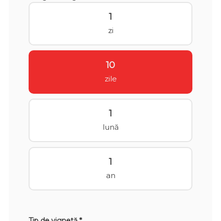
1
zi
10
zile
1
lună
1
an
Tip de vignetă *