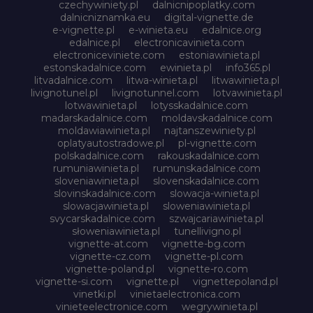
czechywiniety.pl
dalnicnipoplatky.com
dalnicniznamka.eu
digital-vignette.de
e-vignette.pl
e-winieta.eu
edalnice.org
edalnice.pl
electronicavinieta.com
electroniceviniete.com
estoniawinieta.pl
estonskadalnice.com
ewinieta.pl
info365.pl
litvadalnice.com
litwa-winieta.pl
litwawinieta.pl
livignotunel.pl
livignotunnel.com
lotvawinieta.pl
lotwawinieta.pl
lotysskadalnice.com
madarskadalnice.com
moldavskadalnice.com
moldawiawinieta.pl
najtanszewiniety.pl
oplatyautostradowe.pl
pl-vignette.com
polskadalnice.com
rakouskadalnice.com
rumuniawinieta.pl
rumunskadalnice.com
sloveniawinieta.pl
slovenskadalnice.com
slovinskadalnice.com
slowacja-winieta.pl
slowacjawinieta.pl
sloweniawinieta.pl
svycarskadalnice.com
szwajcariawinieta.pl
słoweniawinieta.pl
tunellivigno.pl
vignette-at.com
vignette-bg.com
vignette-cz.com
vignette-pl.com
vignette-poland.pl
vignette-ro.com
vignette-si.com
vignette.pl
vignettepoland.pl
vinetki.pl
vinietaelectronica.com
vinieteelectronice.com
wegrywinieta.pl