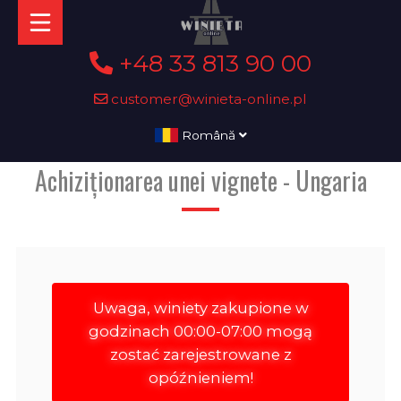
+48 33 813 90 00
customer@winieta-online.pl
Română
Achiziționarea unei vignete - Ungaria
Uwaga, winiety zakupione w
godzinach 00:00-07:00 mogą
zostać zarejestrowane z
opóźnieniem!