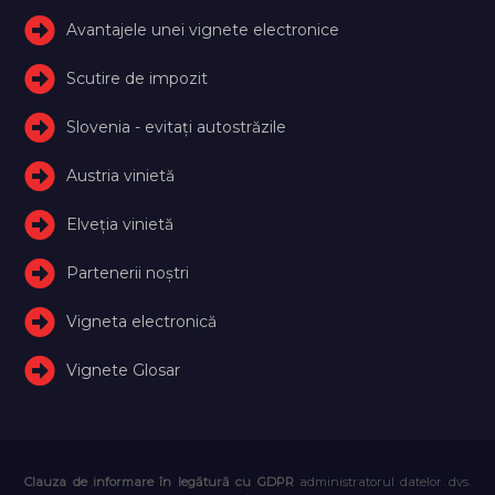
Avantajele unei vignete electronice
Scutire de impozit
Slovenia - evitați autostrăzile
Austria vinietă
Elveţia vinietă
Partenerii noștri
Vigneta electronică
Vignete Glosar
Clauza de informare în legătură cu GDPR
administratorul datelor dvs.