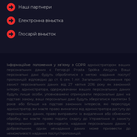
Наші партнери
Електронна віньєтка
Глосарій віньєток
Інформаційне положення у зв’язку з GDPR
адміністратором ваших
персональних даних є Feniqs.pl Prosta Spółka Akcyjna. Ваші
персональні дані будуть оброблятися з метою надання послуг/
пропозицій відповідно до ст. 6 сек. 1 літ. Загального положення про
захист персональних даних від 27 квітня 2016 року як законний
інтерес адміністратора, одержувачами ваших персональних даних
будуть лише особи, уповноважені отримувати персональні дані на
підставі закону, ваші персональні дані будуть зберігатися протягом 5
років або більше на підставі законних інтересів, які переслідує
адміністратор, ви маєте право вимагати від адміністратора доступу до
персональних даних, право виправити їх видалення або обмежити
обробку, ви маєте право подати скаргу до Управління із захисту
персональних даних президента, надання персональних даних є
добровільним, однак ненадання даних може призвести до
неможливості надання послуг/пропозицій.