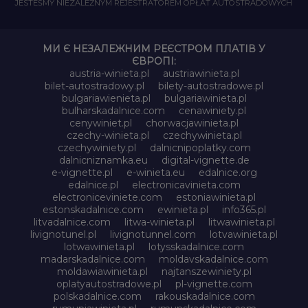
JESTEŚMY NIEZALEŻNYM REJESTRATOREM OPŁAT AUTOSTRADOWYCH
МИ Є НЕЗАЛЕЖНИМ РЕЄСТРОМ ПЛАТІВ У
ЄВРОПІ:
austria-winieta.pl
austriawinieta.pl
bilet-autostradowy.pl
bilety-autostradowe.pl
bulgariawienieta.pl
bulgariawinieta.pl
bulharskadalnice.com
cenawiniety.pl
cenywiniet.pl
chorwacjawinieta.pl
czechy-winieta.pl
czechywinieta.pl
czechywiniety.pl
dalnicnipoplatky.com
dalnicniznamka.eu
digital-vignette.de
e-vignette.pl
e-winieta.eu
edalnice.org
edalnice.pl
electronicavinieta.com
electroniceviniete.com
estoniawinieta.pl
estonskadalnice.com
ewinieta.pl
info365.pl
litvadalnice.com
litwa-winieta.pl
litwawinieta.pl
livignotunel.pl
livignotunnel.com
lotvawinieta.pl
lotwawinieta.pl
lotysskadalnice.com
madarskadalnice.com
moldavskadalnice.com
moldawiawinieta.pl
najtanszewiniety.pl
oplatyautostradowe.pl
pl-vignette.com
polskadalnice.com
rakouskadalnice.com