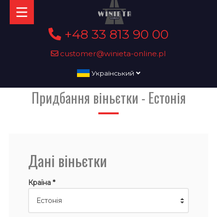
+48 33 813 90 00
customer@winieta-online.pl
Український
Придбання віньєтки - Естонія
Дані віньєтки
Країна *