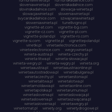
rumuniawinieta.pl
rumunskadalnice.com
sloveniawinieta.pl
slovenskadalnice.com
slovinskadalnice.com
slowacja-winieta.pl
slowacjawinieta.pl
sloweniawinieta.pl
svycarskadalnice.com
szwajcariawinieta.pl
słoweniawinieta.pl
tunellivigno.pl
vignette-at.com
vignette-bg.com
vignette-cz.com
vignette-pl.com
vignette-poland.pl
vignette-ro.com
vignette-si.com
vignette.pl
vignettepoland.pl
vinetki.pl
vinietaelectronica.com
vinieteelectronice.com
wegrywinieta.pl
winieta-austria.pl
winieta-czechy.pl
winieta-litwa.pl
winieta-słowacja.pl
winieta-wegry.pl
winieta-węgry.pl
winieta.org
winietaaustria.pl
winietaaustriaonline.pl
winietaautostradowa.pl
winietabulgaria.pl
winietaczechy.pl
winietaestonia.pl
winietalitwa.pl
winietalotwa.pl
winietamoldawia.pl
winietaonline.com
winietapolska.pl
winietarumunia.pl
winietaslovenia.pl
winietaslowacja.pl
winietaslowenia.pl
winietaszwajcaria.pl
winietasłowenia.pl
winietawegry.pl
winietomat.pl
winiety.org
winietydrogowe.pl