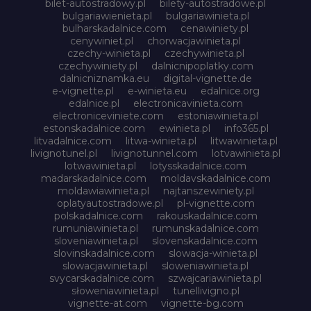
bilet-autostradowy.pl
bilety-autostradowe.pl
bulgariawienieta.pl
bulgariawinieta.pl
bulharskadalnice.com
cenawiniety.pl
cenywiniet.pl
chorwacjawinieta.pl
czechy-winieta.pl
czechywinieta.pl
czechywiniety.pl
dalnicnipoplatky.com
dalnicniznamka.eu
digital-vignette.de
e-vignette.pl
e-winieta.eu
edalnice.org
edalnice.pl
electronicavinieta.com
electroniceviniete.com
estoniawinieta.pl
estonskadalnice.com
ewinieta.pl
info365.pl
litvadalnice.com
litwa-winieta.pl
litwawinieta.pl
livignotunel.pl
livignotunnel.com
lotvawinieta.pl
lotwawinieta.pl
lotysskadalnice.com
madarskadalnice.com
moldavskadalnice.com
moldawiawinieta.pl
najtanszewiniety.pl
oplatyautostradowe.pl
pl-vignette.com
polskadalnice.com
rakouskadalnice.com
rumuniawinieta.pl
rumunskadalnice.com
sloveniawinieta.pl
slovenskadalnice.com
slovinskadalnice.com
slowacja-winieta.pl
slowacjawinieta.pl
sloweniawinieta.pl
svycarskadalnice.com
szwajcariawinieta.pl
słoweniawinieta.pl
tunellivigno.pl
vignette-at.com
vignette-bg.com