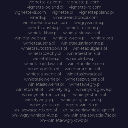
vignette-cz.com
vignette-pl.com
vignette-poland.pl
vignette-ro.com
vignette-si.com
vignette.pl
vignettepoland.pl
vinetki.pl
vinietaelectronica.com
vinieteelectronice.com
wegrywinieta.pl
winieta-austria.pl
winieta-czechy.pl
winieta-litwa.pl
winieta-słowacja.pl
winieta-wegry.pl
winieta-węgry.pl
winieta.org
winietaaustria.pl
winietaaustriaonline.pl
winietaautostradowa.pl
winietabulgaria.pl
winietaczechy.pl
winietaestonia.pl
winietalitwa.pl
winietalotwa.pl
winietamoldawia.pl
winietaonline.com
winietapolska.pl
winietarumunia.pl
winietaslovenia.pl
winietaslowacja.pl
winietaslowenia.pl
winietaszwajcaria.pl
winietasłowenia.pl
winietawegry.pl
winietomat.pl
winiety.org
winietydrogowe.pl
winietyelektroniczne.pl
winietyestonia.pl
winietywegry.pl
winietyzagraniczne.pl
winietyzakup.pl
węgry-winieta.pl
xn--sowacja-njb.org.pl
xn--soweniawinieta-gnc.pl
xn--wgry-winieta-4vb.pl
xn--winieta-sowacja-7sc.pl
xn--winieta-wgry-dwb.pl