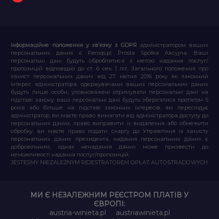
Інформаційне положення у зв’язку з GDPR
адміністратором ваших
персональних даних є Feniqs.pl Prosta Spółka Akcyjna. Ваші
персональні дані будуть оброблятися з метою надання послуг/
пропозицій відповідно до ст. 6 сек. 1 літ. Загального положення про
захист персональних даних від 27 квітня 2016 року як законний
інтерес адміністратора, одержувачами ваших персональних даних
будуть лише особи, уповноважені отримувати персональні дані на
підставі закону, ваші персональні дані будуть зберігатися протягом 5
років або більше на підставі законних інтересів, які переслідує
адміністратор, ви маєте право вимагати від адміністратора доступу до
персональних даних, право виправити їх видалення або обмежити
обробку, ви маєте право подати скаргу до Управління із захисту
персональних даних президента, надання персональних даних є
добровільним, однак ненадання даних може призвести до
неможливості надання послуг/пропозицій.
JESTEŚMY NIEZALEŻNYM REJESTRATOREM OPŁAT AUTOSTRADOWYCH
МИ Є НЕЗАЛЕЖНИМ РЕЄСТРОМ ПЛАТІВ У
ЄВРОПІ:
austria-winieta.pl
austriawinieta.pl