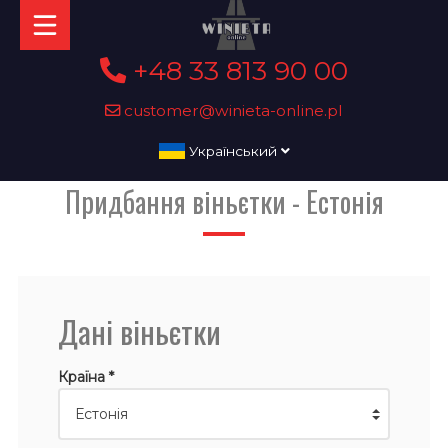
+48 33 813 90 00
customer@winieta-online.pl
Український
Придбання віньєтки - Естонія
Дані віньєтки
Країна *