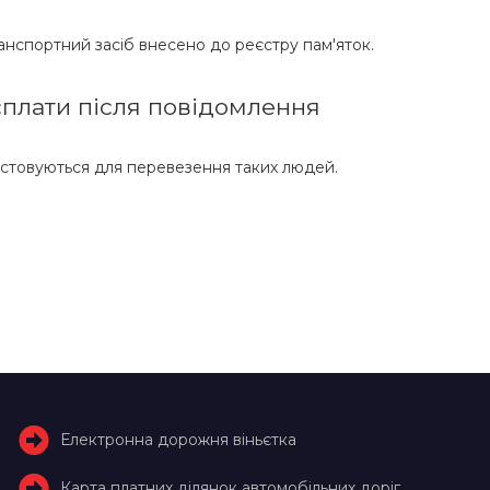
анспортний засіб внесено до реєстру пам'яток.
 сплати після повідомлення
стовуються для перевезення таких людей.
Електронна дорожня віньєтка
Карта платних ділянок автомобільних доріг