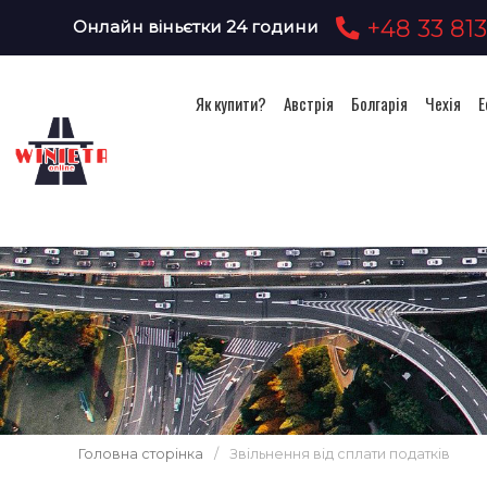
+48 33 813
Онлайн віньєтки 24 години
Як купити?
Австрія
Болгарія
Чехія
Е
Головна сторінка
/
Звільнення від сплати податків