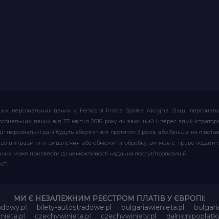
их персональних даних є Feniqs.pl Prosta Spółka Akcyjna. Ваші персонал
т персональних даних від 27 квітня 2016 року як законний інтерес адміністр
і персональні дані будуть зберігатися протягом 5 років або більше на підставі
аво виправити їх видалення або обмежити обробку, ви маєте право подати 
аних може призвести до неможливості надання послуг/пропозицій.
WYCH
МИ Є НЕЗАЛЕЖНИМ РЕЄСТРОМ ПЛАТІВ У ЄВРОПІ:
adowy.pl
bilety-autostradowe.pl
bulgariawienieta.pl
bulgari
nieta.pl
czechywinieta.pl
czechywiniety.pl
dalnicnipoplat