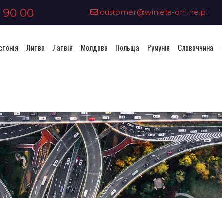
 90 00
customer@winieta-online.pl
стонія
Литва
Латвія
Молдова
Польща
Румунія
Словаччина