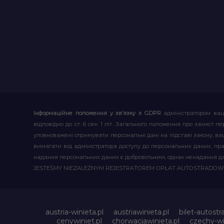
Інформаційне положення у зв’язку з GDPR
адміністратором ваш
відповідно до ст. 6 сек. 1 літ. Загального положення про захис
уповноважені отримувати персональні дані на підставі закону, ваш
вимагати від адміністратора доступу до персональних даних, пр
надання персональних даних є добровільним, однак ненадання д
JESTEŚMY NIEZALEŻNYM REJESTRATOREM OPŁAT AUTOSTRADO
austria-winieta.pl
austriawinieta.pl
bilet-autostr
cenywiniet.pl
chorwacjawinieta.pl
czechy-wi