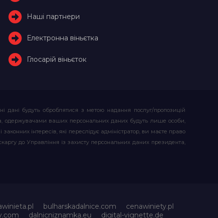
Наші партнери
Електронна віньєтка
Глосарій віньєток
ьні дані будуть оброблятися з метою надання послуг/пропозицій
атора, одержувачами ваших персональних даних будуть лише особи,
 законних інтересів, які переслідує адміністратор, ви маєте право
скаргу до Управління із захисту персональних даних президента,
awinieta.pl
bulharskadalnice.com
cenawiniety.pl
ky.com
dalnicniznamka.eu
digital-vignette.de