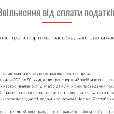
Звільнення від сплати податкі
лік транспортних засобів, які звільня
іці, автоматично звільняються від плати за проїзд
(викиди CO2 до 50 г/км), якщо транспортний засіб має спеціал
их карток інвалідності ZTP або ZTP / P. У разі проведення 
, інакше звільнення від плати не поширюється на транспорт
 карток інвалідності, виданих за межами Чеської Республіки
везення дітей, які страждають на рак або лейкемію. У разі 