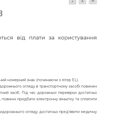
A
A
A
в
ються від плати за користування
ьний номерний знак (починаючи з літер EL).
придорожнього огляду в транспортному засобі повинен
ний засіб. Під час дорожньої перевірки достатньо
, повинні придбати електронну віньєтку та сплатити
придорожнього огляду достатньо пред'явити медичну