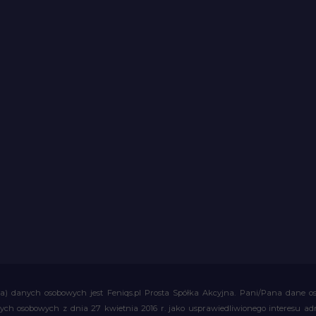
a) danych osobowych jest Feniqs.pl Prosta Spółka Akcyjna. Pani/Pana dane os
 danych osobowych z dnia 27 kwietnia 2016 r. jako usprawiedliwionego interesu 