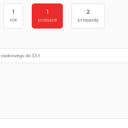
1
1
2
rok
przejazd
przejazdy