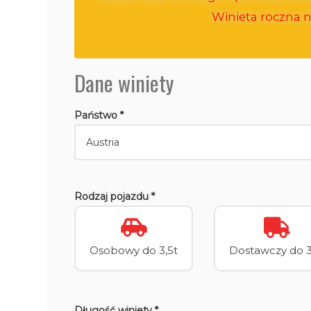
Winieta roczna n
Dane winiety
Państwo *
Rodzaj pojazdu *
Osobowy do 3,5t
Dostawczy do 3
Długość winiety *