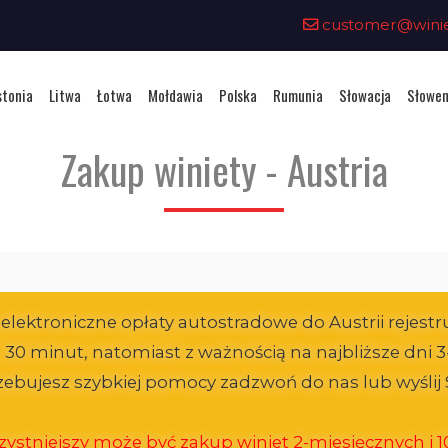
customer@winiet
stonia
Litwa
Łotwa
Mołdawia
Polska
Rumunia
Słowacja
Słowen
Zakup winiety - Austria
ktroniczne opłaty autostradowe do Austrii rejestr
1 - 30 minut, natomiast z ważnością na najbliższe dn
trzebujesz szybkiej pomocy zadzwoń do nas lub wyśl
ystniejszy może być zakup winiet 2-miesięcznych i 10