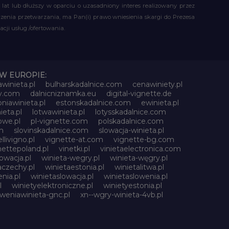
t lub dłuższy w oparciu o uzasadniony interes realizowany przez
czenia przetwarzania, ma Pan(i) prawo wniesienia skargi do Prezesa
ji usług /ofertowania.
W EUROPIE:
awinieta.pl
bulharskadalnice.com
cenawiniety.pl
ky.com
dalnicniznamka.eu
digital-vignette.de
niawinieta.pl
estonskadalnice.com
ewinieta.pl
ieta.pl
lotwawinieta.pl
lotysskadalnice.com
owe.pl
pl-vignette.com
polskadalnice.com
m
slovinskadalnice.com
slowacja-winieta.pl
llivigno.pl
vignette-at.com
vignette-bg.com
nettepoland.pl
vinetki.pl
vinietaelectronica.com
owacja.pl
winieta-wegry.pl
winieta-węgry.pl
aczechy.pl
winietaestonia.pl
winietalitwa.pl
nia.pl
winietaslowacja.pl
winietaslowenia.pl
l
winietyelektroniczne.pl
winietyestonia.pl
oweniawinieta-gnc.pl
xn--wgry-winieta-4vb.pl