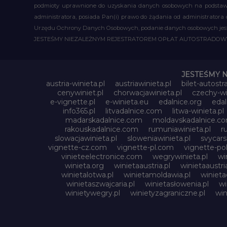
podmioty uprawnione do uzyskania danych osobowych na podstawie
administratora, posiada Pan(i) prawo do żądania od administratora
Urzędu Ochrony Danych Osobowych, podanie danych osobowych jest d
JESTEŚMY NIEZALEŻNYM REJESTRATOREM OPŁAT AUTOSTRADO
JESTEŚMY 
austria-winieta.pl
austriawinieta.pl
bilet-autostr
cenywiniet.pl
chorwacjawinieta.pl
czechy-wi
e-vignette.pl
e-winieta.eu
edalnice.org
edal
info365.pl
litvadalnice.com
litwa-winieta.pl
madarskadalnice.com
moldavskadalnice.c
rakouskadalnice.com
rumuniawinieta.pl
r
slowacjawinieta.pl
sloweniawinieta.pl
svycar
vignette-cz.com
vignette-pl.com
vignette-pol
vinieteelectronice.com
wegrywinieta.pl
wi
winieta.org
winietaaustria.pl
winietaaustri
winietalotwa.pl
winietamoldawia.pl
winieta
winietaszwajcaria.pl
winietasłowenia.pl
wi
winietywegry.pl
winietyzagraniczne.pl
win