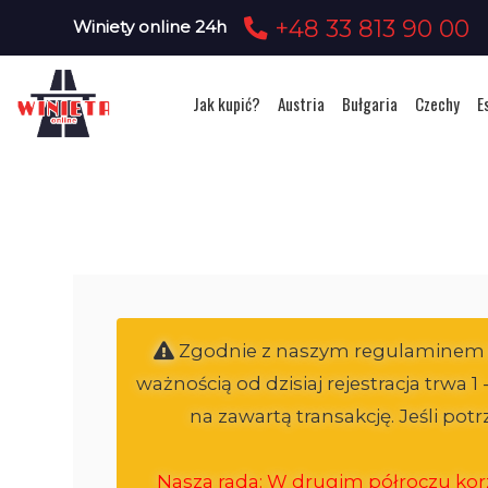
+48 33 813 90 00
Winiety online 24h
Jak kupić?
Austria
Bułgaria
Czechy
E
Zgodnie z naszym regulaminem ele
ważnością od dzisiaj rejestracja trwa 
na zawartą transakcję. Jeśli po
Nasza rada: W drugim półroczu korz