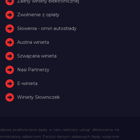
Zalety winiety elektronicznej
Zwolnienie z opłaty
Słowenia - omiń autostrady
Austria winieta
Szwajcaria winieta
Nasi Partnerzy
E-winieta
Winiety Słowniczek
obowe przetwarzane będą w celu realizacji usług/ ofertowania na
administratora, odbiorcami Pani(a) danych osobowych będą wyłącznie