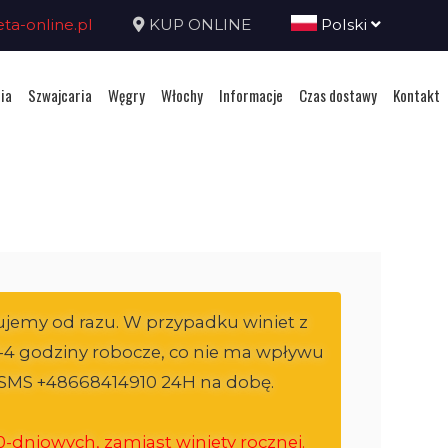
a-online.pl
KUP ONLINE
Polski
ia
Szwajcaria
Węgry
Włochy
Informacje
Czas dostawy
Kontakt
ujemy od razu. W przypadku winiet z
i 3-4 godziny robocze, co nie ma wpływu
ij SMS +48668414910 24H na dobę.
-dniowych, zamiast winiety rocznej.