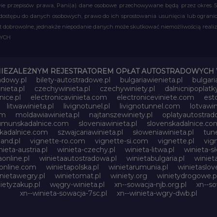
 przepisów prawa, Pani(a) dane osobowe przechowywane będą przez okres 5 la
 dostępu do danych osobowych, prawo do ich sprostowania usunięcia lub ograni
obrowolne, jednakże niepodanie danych może skutkować niemożliwością realizac
WYCH
NIEZALEŻNYM REJESTRATOREM OPŁAT AUTOSTRADOWYCH 
adowy.pl
bilety-autostradowe.pl
bulgariawienieta.pl
bulgari
nieta.pl
czechywinieta.pl
czechywiniety.pl
dalnicnipoplat
nice.pl
electronicavinieta.com
electroniceviniete.com
esto
litwawinieta.pl
livignotunel.pl
livignotunnel.com
lotvawin
om
moldawiawinieta.pl
najtanszewiniety.pl
oplatyautostrad
umunskadalnice.com
sloveniawinieta.pl
slovenskadalnice.co
skadalnice.com
szwajcariawinieta.pl
słoweniawinieta.pl
tune
and.pl
vignette-ro.com
vignette-si.com
vignette.pl
vig
nieta-austria.pl
winieta-czechy.pl
winieta-litwa.pl
winieta-sł
aonline.pl
winietaautostradowa.pl
winietabulgaria.pl
winiet
online.com
winietapolska.pl
winietarumunia.pl
winietaslove
nietawegry.pl
winietomat.pl
winiety.org
winietydrogowe.p
ietyzakup.pl
węgry-winieta.pl
xn--sowacja-njb.org.pl
xn--s
xn--winieta-sowacja-7sc.pl
xn--winieta-wgry-dwb.pl