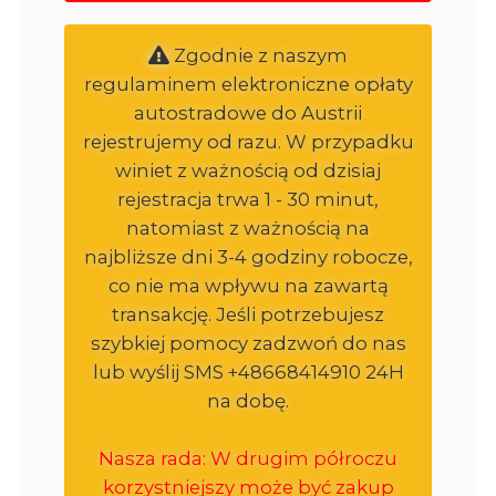
Zgodnie z naszym
regulaminem elektroniczne opłaty
autostradowe do Austrii
rejestrujemy od razu. W przypadku
winiet z ważnością od dzisiaj
rejestracja trwa 1 - 30 minut,
natomiast z ważnością na
najbliższe dni 3-4 godziny robocze,
co nie ma wpływu na zawartą
transakcję. Jeśli potrzebujesz
szybkiej pomocy zadzwoń do nas
lub wyślij SMS +48668414910 24H
na dobę.
Nasza rada: W drugim półroczu
korzystniejszy może być zakup