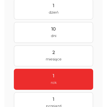
1
dzień
10
dni
2
miesiące
1
rok
1
przejazd