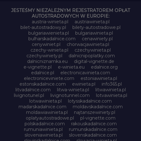
JESTEŚMY NIEZALEŻNYM REJESTRATOREM OPŁAT
AUTOSTRADOWYCH W EUROPIE:
austria-winieta.pl
austriawinieta.pl
bilet-autostradowy.pl
bilety-autostradowe.pl
bulgariawienieta.pl
bulgariawinieta.pl
bulharskadalnice.com
cenawiniety.pl
cenywiniet.pl
chorwacjawinieta.pl
czechy-winieta.pl
czechywinieta.pl
czechywiniety.pl
dalnicnipoplatky.com
dalnicniznamka.eu
digital-vignette.de
e-vignette.pl
e-winieta.eu
edalnice.org
edalnice.pl
electronicavinieta.com
electroniceviniete.com
estoniawinieta.pl
estonskadalnice.com
ewinieta.pl
info365.pl
litvadalnice.com
litwa-winieta.pl
litwawinieta.pl
livignotunel.pl
livignotunnel.com
lotvawinieta.pl
lotwawinieta.pl
lotysskadalnice.com
madarskadalnice.com
moldavskadalnice.com
moldawiawinieta.pl
najtanszewiniety.pl
oplatyautostradowe.pl
pl-vignette.com
polskadalnice.com
rakouskadalnice.com
rumuniawinieta.pl
rumunskadalnice.com
sloveniawinieta.pl
slovenskadalnice.com
slovinskadalnice.com
slowacja-winieta.pl