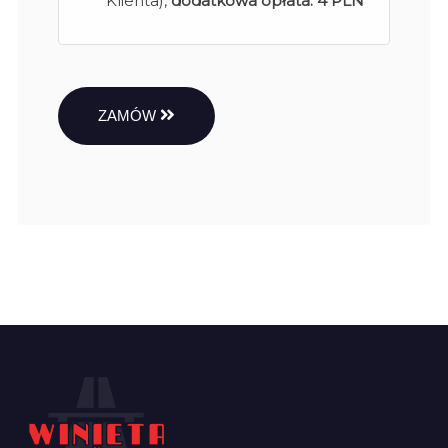
Klienta),
dodatkowa opłata:
4 PLN
ZAMÓW