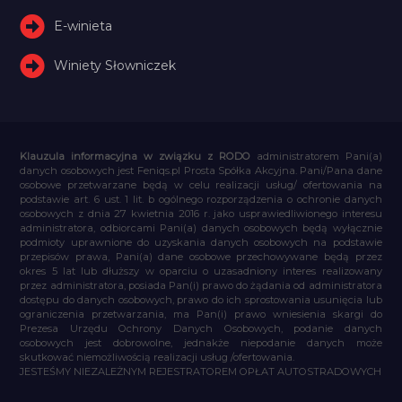
E-winieta
Winiety Słowniczek
Klauzula informacyjna w związku z RODO
administratorem Pani(a)
danych osobowych jest Feniqs.pl Prosta Spółka Akcyjna. Pani/Pana dane
osobowe przetwarzane będą w celu realizacji usług/ ofertowania na
podstawie art. 6 ust. 1 lit. b ogólnego rozporządzenia o ochronie danych
osobowych z dnia 27 kwietnia 2016 r. jako usprawiedliwionego interesu
administratora, odbiorcami Pani(a) danych osobowych będą wyłącznie
podmioty uprawnione do uzyskania danych osobowych na podstawie
przepisów prawa, Pani(a) dane osobowe przechowywane będą przez
okres 5 lat lub dłuższy w oparciu o uzasadniony interes realizowany
przez administratora, posiada Pan(i) prawo do żądania od administratora
dostępu do danych osobowych, prawo do ich sprostowania usunięcia lub
ograniczenia przetwarzania, ma Pan(i) prawo wniesienia skargi do
Prezesa Urzędu Ochrony Danych Osobowych, podanie danych
osobowych jest dobrowolne, jednakże niepodanie danych może
skutkować niemożliwością realizacji usług /ofertowania.
JESTEŚMY NIEZALEŻNYM REJESTRATOREM OPŁAT AUTOSTRADOWYCH