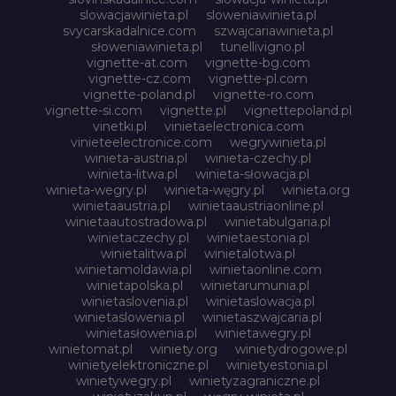
slowacjawinieta.pl
sloweniawinieta.pl
svycarskadalnice.com
szwajcariawinieta.pl
słoweniawinieta.pl
tunellivigno.pl
vignette-at.com
vignette-bg.com
vignette-cz.com
vignette-pl.com
vignette-poland.pl
vignette-ro.com
vignette-si.com
vignette.pl
vignettepoland.pl
vinetki.pl
vinietaelectronica.com
vinieteelectronice.com
wegrywinieta.pl
winieta-austria.pl
winieta-czechy.pl
winieta-litwa.pl
winieta-słowacja.pl
winieta-wegry.pl
winieta-węgry.pl
winieta.org
winietaaustria.pl
winietaaustriaonline.pl
winietaautostradowa.pl
winietabulgaria.pl
winietaczechy.pl
winietaestonia.pl
winietalitwa.pl
winietalotwa.pl
winietamoldawia.pl
winietaonline.com
winietapolska.pl
winietarumunia.pl
winietaslovenia.pl
winietaslowacja.pl
winietaslowenia.pl
winietaszwajcaria.pl
winietasłowenia.pl
winietawegry.pl
winietomat.pl
winiety.org
winietydrogowe.pl
winietyelektroniczne.pl
winietyestonia.pl
winietywegry.pl
winietyzagraniczne.pl